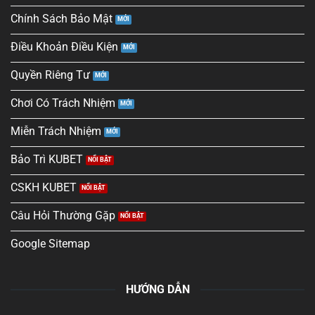
Chính Sách Bảo Mật
Điều Khoản Điều Kiện
Quyền Riêng Tư
Chơi Có Trách Nhiệm
Miễn Trách Nhiệm
Bảo Trì KUBET
CSKH KUBET
Câu Hỏi Thường Gặp
Google Sitemap
HƯỚNG DẪN