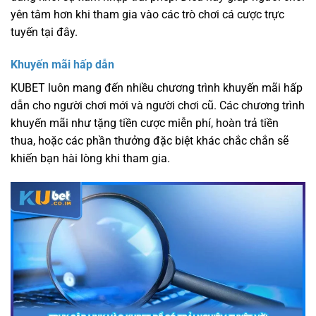
yên tâm hơn khi tham gia vào các trò chơi cá cược trực
tuyến tại đây.
Khuyến mãi hấp dẫn
KUBET luôn mang đến nhiều chương trình khuyến mãi hấp
dẫn cho người chơi mới và người chơi cũ. Các chương trình
khuyến mãi như tặng tiền cược miễn phí, hoàn trả tiền
thua, hoặc các phần thưởng đặc biệt khác chắc chắn sẽ
khiến bạn hài lòng khi tham gia.