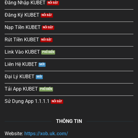
Đăng Nhập KUBET
Đăng Ký KUBET
Nạp Tiền KUBET
Rút Tiền KUBET
Link Vào KUBET
Liên Hệ KUBET
Đại Lý KUBET
Tải App KUBET
Sử Dụng App 1.1.1.1
THÔNG TIN
Website:
https://xob.uk.com/