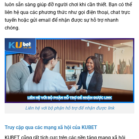
luôn sẵn sàng giúp đỡ người chơi khi cần thiết. Bạn có thể
liên hệ qua các phương thức như gọi điện thoại, chat trực
tuyến hoặc gửi email để nhận được sự hỗ trợ nhanh
chóng.
Liên hệ với bộ phận hỗ trợ để nhận được link
Truy cập qua các mạng xã hội của KUBET
KUBET cũng rất tích cực trên các nền tảng mạng xã hội