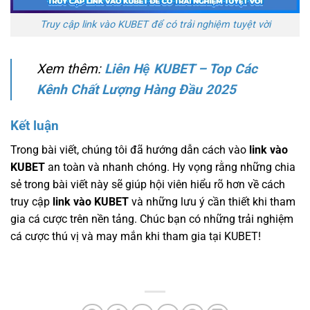
Truy cập link vào KUBET để có trải nghiệm tuyệt vời
Xem thêm:
Liên Hệ KUBET – Top Các
Kênh Chất Lượng Hàng Đầu 2025
Kết luận
Trong bài viết, chúng tôi đã hướng dẫn cách vào
link vào
KUBET
an toàn và nhanh chóng. Hy vọng rằng những chia
sẻ trong bài viết này sẽ giúp hội viên hiểu rõ hơn về cách
truy cập
link vào KUBET
và những lưu ý cần thiết khi tham
gia cá cược trên nền tảng. Chúc bạn có những trải nghiệm
cá cược thú vị và may mắn khi tham gia tại KUBET!