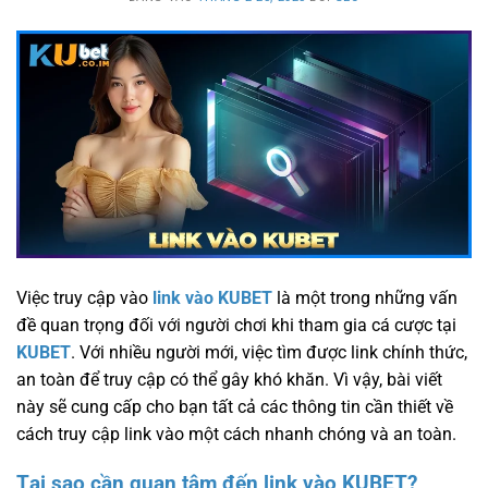
Việc truy cập vào
link vào KUBET
là một trong những vấn
đề quan trọng đối với người chơi khi tham gia cá cược tại
KUBET
. Với nhiều người mới, việc tìm được link chính thức,
an toàn để truy cập có thể gây khó khăn. Vì vậy, bài viết
này sẽ cung cấp cho bạn tất cả các thông tin cần thiết về
cách truy cập
link vào
một cách nhanh chóng và an toàn.
Tại sao cần quan tâm đến link vào KUBET?