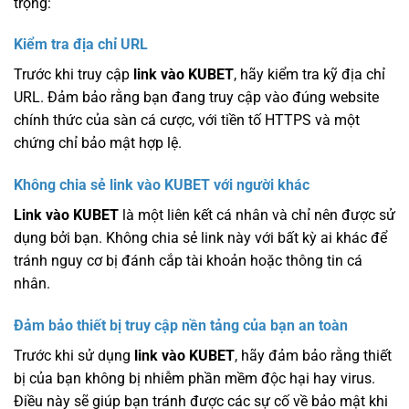
trọng:
Kiểm tra địa chỉ URL
Trước khi truy cập
link vào KUBET
, hãy kiểm tra kỹ địa chỉ
URL. Đảm bảo rằng bạn đang truy cập vào đúng website
chính thức của sàn cá cược, với tiền tố HTTPS và một
chứng chỉ bảo mật hợp lệ.
Không chia sẻ link vào KUBET với người khác
Link vào KUBET
là một liên kết cá nhân và chỉ nên được sử
dụng bởi bạn. Không chia sẻ link này với bất kỳ ai khác để
tránh nguy cơ bị đánh cắp tài khoản hoặc thông tin cá
nhân.
Đảm bảo thiết bị truy cập nền tảng của bạn an toàn
Trước khi sử dụng
link vào KUBET
, hãy đảm bảo rằng thiết
bị của bạn không bị nhiễm phần mềm độc hại hay virus.
Điều này sẽ giúp bạn tránh được các sự cố về bảo mật khi