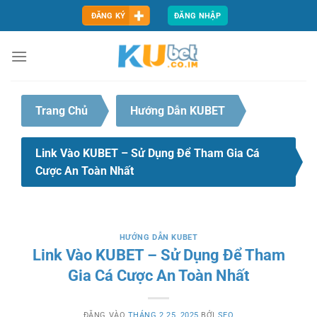
Bỏ
ĐĂNG KÝ
ĐĂNG NHẬP
qua
nội
dung
Trang Chủ
Hướng Dẫn KUBET
Link Vào KUBET – Sử Dụng Để Tham Gia Cá
Cược An Toàn Nhất
HƯỚNG DẪN KUBET
Link Vào KUBET – Sử Dụng Để Tham
Gia Cá Cược An Toàn Nhất
ĐĂNG VÀO
THÁNG 2 25, 2025
BỞI
SEO