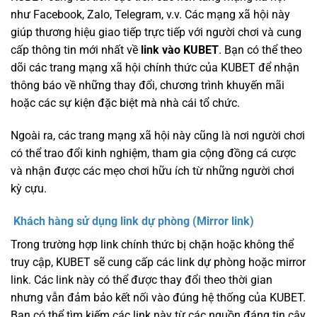
như Facebook, Zalo, Telegram, v.v. Các mạng xã hội này
giúp thương hiệu giao tiếp trực tiếp với người chơi và cung
cấp thông tin mới nhất về
link vào KUBET
. Bạn có thể theo
dõi các trang mạng xã hội chính thức của KUBET để nhận
thông báo về những thay đổi, chương trình khuyến mãi
hoặc các sự kiện đặc biệt mà nhà cái tổ chức.
Ngoài ra, các trang mạng xã hội này cũng là nơi người chơi
có thể trao đổi kinh nghiệm, tham gia cộng đồng cá cược
và nhận được các mẹo chơi hữu ích từ những người chơi
kỳ cựu.
Khách hàng sử dụng link dự phòng (Mirror link)
Trong trường hợp link chính thức bị chặn hoặc không thể
truy cập, KUBET sẽ cung cấp các link dự phòng hoặc mirror
link. Các link này có thể được thay đổi theo thời gian
nhưng vẫn đảm bảo kết nối vào đúng hệ thống của KUBET.
Bạn có thể tìm kiếm các link này từ các nguồn đáng tin cậy