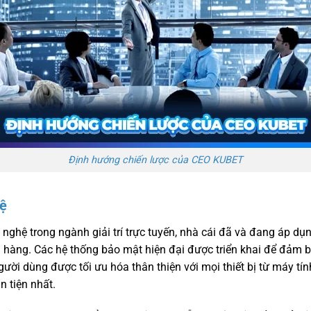
Định hướng chiến lược của CEO KUBET
ệ
 nghệ trong ngành giải trí trực tuyến, nhà cái đã và đang áp dụ
hàng. Các hệ thống bảo mật hiện đại được triển khai để đảm bả
ười dùng được tối ưu hóa thân thiện với mọi thiết bị từ máy tín
n tiện nhất.