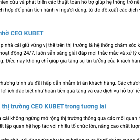
ên cứu và phát triển các thuật toán hỗ trợ giúp hệ thống trở n
ch hợp để phân tích hành vi người dùng, từ đó đề xuất các dịch
 nhờ CEO KUBET
p nhà cái giữ vững vị thế trên thị trường là hệ thống chăm sóc
oạt động 24/7, luôn sẵn sàng giải đáp mọi thắc mắc và xử lý
. Điều này không chỉ giúp gia tăng sự tin tưởng của khách hàn
u chương trình ưu đãi hấp dẫn nhằm tri ân khách hàng. Các chươ
i ích đặc biệt như hoàn tiền quà tặng và các dịch vụ hỗ trợ riê
 thị trường CEO KUBET trong tương lai
à cái không ngừng mở rộng thị trường thông qua các mối quan h
iết lập quan hệ hợp tác với nhiều tổ chức lớn, nâng cao chất lư