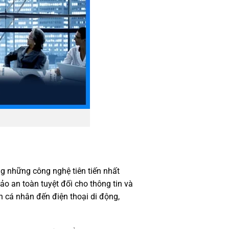
ng những công nghệ tiên tiến nhất
o an toàn tuyệt đối cho thông tin và
h cá nhân đến điện thoại di động,