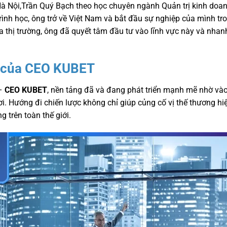
à Nội,Trần Quý Bạch theo học chuyên ngành Quản trị kinh doanh
ình học, ông trở về Việt Nam và bắt đầu sự nghiệp của mình tro
a thị trường, ông đã quyết tâm đầu tư vào lĩnh vực này và nh
c của CEO KUBET
 –
CEO KUBET
, nền tảng đã và đang phát triển mạnh mẽ nhờ vào 
i. Hướng đi chiến lược không chỉ giúp củng cố vị thế thương hi
 trên toàn thế giới.