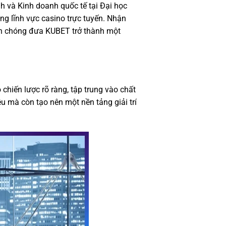
 và Kinh doanh quốc tế tại Đại học
ng lĩnh vực casino trực tuyến. Nhận
anh chóng đưa KUBET trở thành một
chiến lược rõ ràng, tập trung vào chất
ệu mà còn tạo nên một nền tảng giải trí