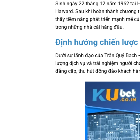
Sinh ngày 22 tháng 12 năm 1962 tại H
Harvard. Sau khi hoàn thành chương tr
thấy tiềm năng phát triển mạnh mẽ củ
trong những nhà cái hàng đầu.
Định hướng chiến lượ
Dưới sự lãnh đạo của Trần Quý Bạch
lượng dịch vụ và trải nghiệm người chơ
đẳng cấp, thu hút đông đảo khách hàng