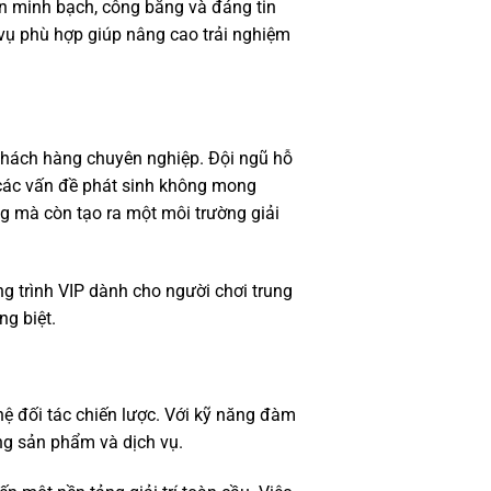
ên minh bạch, công bằng và đáng tin
 vụ phù hợp giúp nâng cao trải nghiệm
 khách hàng chuyên nghiệp. Đội ngũ hỗ
 các vấn đề phát sinh không mong
g mà còn tạo ra một môi trường giải
ng trình VIP dành cho người chơi trung
ng biệt.
ệ đối tác chiến lược. Với kỹ năng đàm
ợng sản phẩm và dịch vụ.