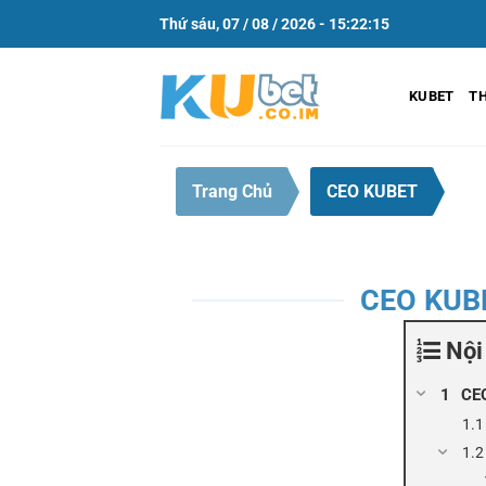
Bỏ
Thứ sáu, 07 / 08 / 2026 - 15:22:17
qua
nội
dung
KUBET
T
Trang Chủ
CEO KUBET
CEO KUB
Nội
CE