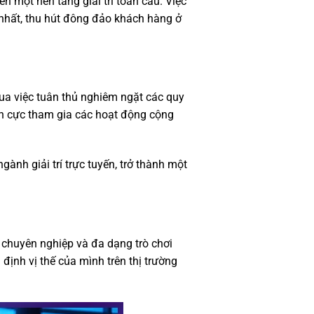
 một nền tảng giải trí toàn cầu. Việc
 nhất, thu hút đông đảo khách hàng ở
qua việc tuân thủ nghiêm ngặt các quy
ích cực tham gia các hoạt động cộng
nh giải trí trực tuyến, trở thành một
 chuyên nghiệp và đa dạng trò chơi
ịnh vị thế của mình trên thị trường