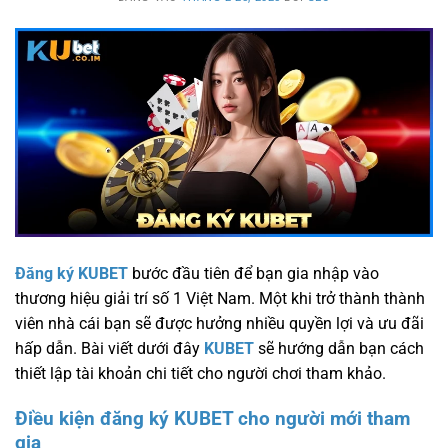
Đăng ký KUBET
bước đầu tiên để bạn gia nhập vào
thương hiệu giải trí số 1 Việt Nam. Một khi trở thành thành
viên nhà cái bạn sẽ được hưởng nhiều quyền lợi và ưu đãi
hấp dẫn. Bài viết dưới đây
KUBET
sẽ hướng dẫn bạn cách
thiết lập tài khoản chi tiết cho người chơi tham khảo.
Điều kiện đăng ký KUBET cho người mới tham
gia