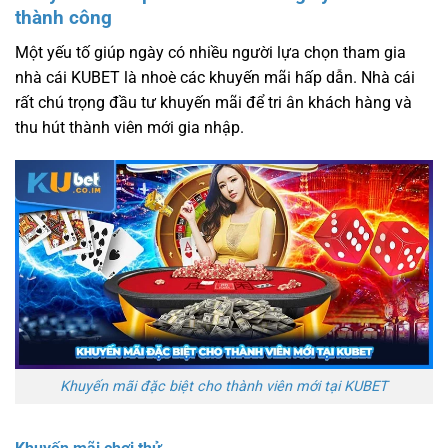
thành công
Một yếu tố giúp ngày có nhiều người lựa chọn tham gia
nhà cái KUBET là nhoè các khuyến mãi hấp dẫn. Nhà cái
rất chú trọng đầu tư khuyến mãi để tri ân khách hàng và
thu hút thành viên mới gia nhập.
Khuyến mãi đặc biệt cho thành viên mới tại KUBET