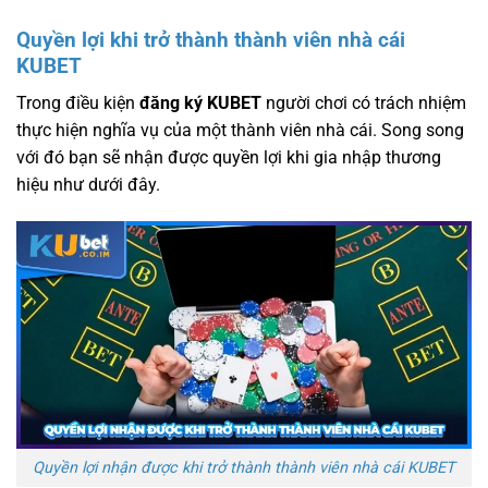
Quyền lợi khi trở thành thành viên nhà cái
KUBET
Trong điều kiện
đăng ký KUBET
người chơi có trách nhiệm
thực hiện nghĩa vụ của một thành viên nhà cái. Song song
với đó bạn sẽ nhận được quyền lợi khi gia nhập thương
hiệu như dưới đây.
Quyền lợi nhận được khi trở thành thành viên nhà cái KUBET