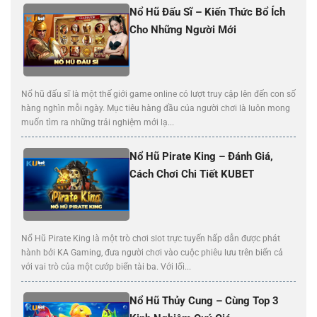
Nổ Hũ Đấu Sĩ – Kiến Thức Bổ Ích
Cho Những Người Mới
Nổ hũ đấu sĩ là một thế giới game online có lượt truy cập lên đến con số
hàng nghìn mỗi ngày. Mục tiêu hàng đầu của người chơi là luôn mong
muốn tìm ra những trải nghiệm mới lạ...
Nổ Hũ Pirate King – Đánh Giá,
Cách Chơi Chi Tiết KUBET
Nổ Hũ Pirate King là một trò chơi slot trực tuyến hấp dẫn được phát
hành bởi KA Gaming, đưa người chơi vào cuộc phiêu lưu trên biển cả
với vai trò của một cướp biển tài ba. Với lối...
Nổ Hũ Thủy Cung – Cùng Top 3