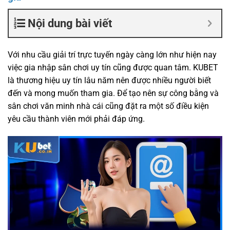
Nội dung bài viết
Với nhu cầu giải trí trực tuyến ngày càng lớn như hiện nay
việc gia nhập sân chơi uy tín cũng được quan tâm. KUBET
là thương hiệu uy tín lâu năm nên được nhiều người biết
đến và mong muốn tham gia. Để tạo nên sự công bằng và
sân chơi văn minh nhà cái cũng đặt ra một số điều kiện
yêu cầu thành viên mới phải đáp ứng.