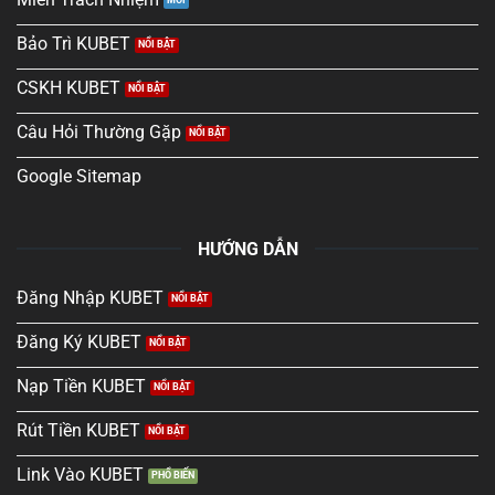
Bảo Trì KUBET
CSKH KUBET
Câu Hỏi Thường Gặp
Google Sitemap
HƯỚNG DẪN
Đăng Nhập KUBET
Đăng Ký KUBET
Nạp Tiền KUBET
Rút Tiền KUBET
Link Vào KUBET