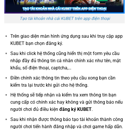
Tạo tài khoản nhà cái KUBET trên app điện thoại
Trên giao diện màn hình ứng dụng sau khi truy cập app
KUBET bạn chọn đăng ký.
Sau khi click hệ thống cũng hiển thị một form yêu cầu
nhập đầy đủ thông tin cá nhân chính xác như tên, mật
khẩu, số điện thoại, captcha,…
Điền chính xác thông tin theo yêu cầu xong bạn cần
kiểm tra lại trước khi gửi cho hệ thống.
Hệ thống sẽ tiếp nhận và kiểm tra xem thông tin bạn
cung cấp có chính xác hay không và gửi thông báo nếu
người chơi đủ điều kiện
đăng ký KUBET
.
Sau khi nhận được thông báo tạo tài khoản thành công
người chơi tiến hành đăng nhập và chơi game hấp dẫn.