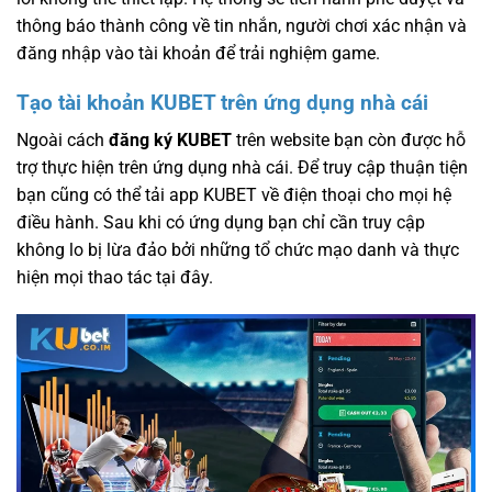
thông báo thành công về tin nhắn, người chơi xác nhận và
đăng nhập vào tài khoản để trải nghiệm game.
Tạo tài khoản KUBET trên ứng dụng nhà cái
Ngoài cách
đăng ký KUBET
trên website bạn còn được hỗ
trợ thực hiện trên ứng dụng nhà cái. Để truy cập thuận tiện
bạn cũng có thể tải app KUBET về điện thoại cho mọi hệ
điều hành. Sau khi có ứng dụng bạn chỉ cần truy cập
không lo bị lừa đảo bởi những tổ chức mạo danh và thực
hiện mọi thao tác tại đây.