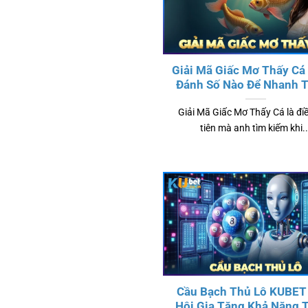
Giải Mã Giấc Mơ Thấy Cá
Đánh Số Nào Để Nhanh 
Giải Mã Giấc Mơ Thấy Cá là đi
tiên mà anh tìm kiếm khi..
Cầu Bạch Thủ Lô KUBET
Hội Gia Tăng Khả Năng 