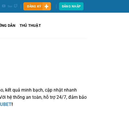
ĐĂNG KÝ
ĐĂNG NHẬP
ỚNG DẪN
THỦ THUẬT
ao, kết quả minh bạch, cập nhật nhanh
ới hệ thống an toàn, hỗ trợ 24/7, đảm bảo
UBET
!