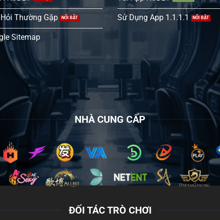
 Hỏi Thường Gặp
Sử Dụng App 1.1.1.1
gle Sitemap
NHÀ CUNG CẤP
ĐỐI TÁC TRÒ CHƠI