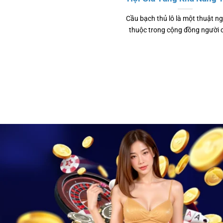
Cầu bạch thủ lô là một thuật n
thuộc trong cộng đồng người ch