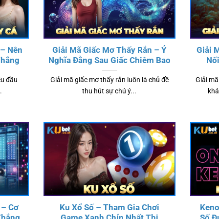
 – Nên
Giải Mã Giấc Mơ Thấy Rắn – Ý
Giải 
Thắng
Nghĩa Đằng Sau Giấc Chiêm Bao
Nối
ều đầu
Giải mã giấc mơ thấy rắn luôn là chủ đề
Giải mã
.
thu hút sự chú ý...
khá
 – Cơ
Ku Xổ Số – Tham Gia Chơi
Keno
Thắng
Game Xanh Chín Nhất Thị
Số Đ