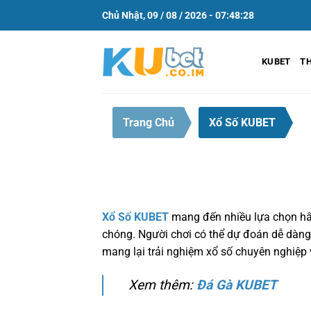
Bỏ
Chủ Nhật, 09 / 08 / 2026 - 07:48:29
qua
nội
dung
KUBET
T
Trang Chủ
Xổ Số KUBET
Xổ Số KUBET
mang đến nhiều lựa chọn hấp
chóng. Người chơi có thể dự đoán dễ dàng
mang lại trải nghiệm xổ số chuyên nghiệp
Xem thêm:
Đá Gà KUBET