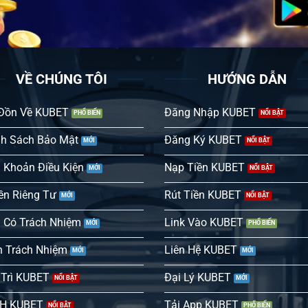
VỀ CHÚNG TÔI
HƯỚNG DẪN
 Đồn Về KUBET
Đăng Nhập KUBET
nh Sách Bảo Mật
Đăng Ký KUBET
 Khoản Điều Kiện
Nạp Tiền KUBET
ền Riêng Tư
Rút Tiền KUBET
i Có Trách Nhiệm
Link Vào KUBET
n Trách Nhiệm
Liên Hệ KUBET
 Trì KUBET
Đại Lý KUBET
H KUBET
Tải App KUBET