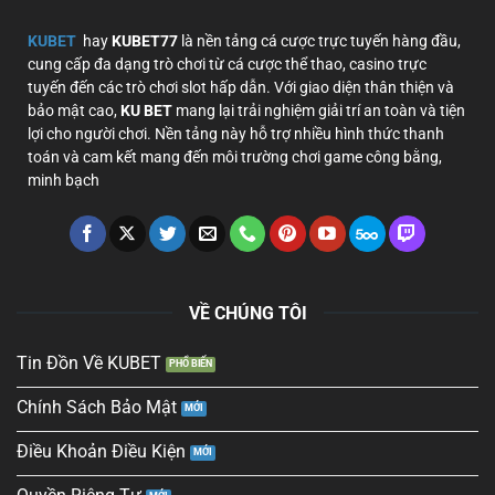
KUBET
hay
KUBET77
là nền tảng cá cược trực tuyến hàng đầu,
cung cấp đa dạng trò chơi từ cá cược thể thao, casino trực
tuyến đến các trò chơi slot hấp dẫn. Với giao diện thân thiện và
bảo mật cao,
KU BET
mang lại trải nghiệm giải trí an toàn và tiện
lợi cho người chơi. Nền tảng này hỗ trợ nhiều hình thức thanh
toán và cam kết mang đến môi trường chơi game công bằng,
minh bạch
VỀ CHÚNG TÔI
Tin Đồn Về KUBET
Chính Sách Bảo Mật
Điều Khoản Điều Kiện