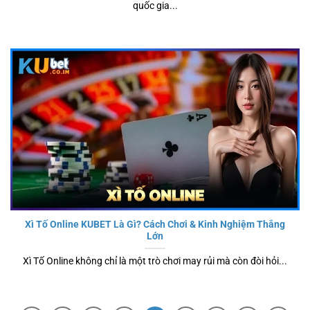
quốc gia...
Xì Tố Online KUBET Là Gì? Cách Chơi & Kinh Nghiệm Thắng
Lớn
Xì Tố Online không chỉ là một trò chơi may rủi mà còn đòi hỏi...