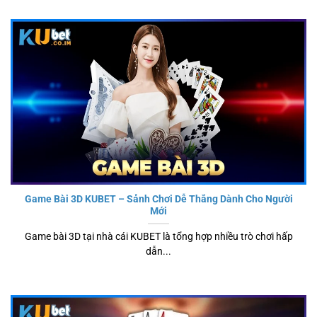
Game Bài 3D KUBET – Sảnh Chơi Dễ Thắng Dành Cho Người
Mới
Game bài 3D tại nhà cái KUBET là tổng hợp nhiều trò chơi hấp
dẫn...