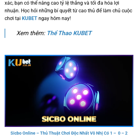
xác, bạn có thể nâng cao tỷ lệ thắng và tối đa hóa lợi
nhuận. Học hỏi những bí quyết từ cao thủ để làm chủ cuộc
chơi tại
KUBET
ngay hôm nay!
Xem thêm:
Thể Thao KUBET
Sicbo Online – Thủ Thuật Chơi Độc Nhất Vô Nhị Có 1 – 0 – 2