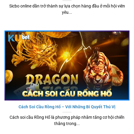
Sicbo online dần trở thành sự lựa chọn hàng đầu ở mỗi hội viên
yêu...
Cách Soi Cầu Rồng Hổ – Với Những Bí Quyết Thú Vị
Cách soi cầu Rồng Hổ là phương pháp nhằm tăng cơ hội chiến
thắng trong...