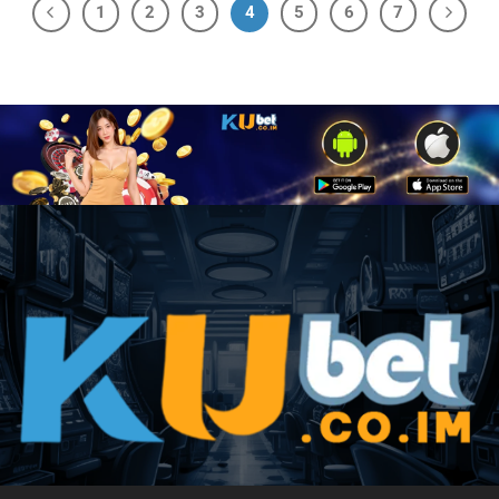
1
2
3
4
5
6
7